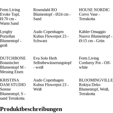
Ferm Living
Rosendahl RO
HOUSE NORDIC
Evoke Topf,
Blumentopf - Ø24 cm -
Corvo Vase -
H:70 cm -
Sand
Terrakotta
Warm Sand
Lyngby
Audo Copenhagen
Kähler Omaggio
Porzellan
Kubus Flowerpot 23 -
Nuovo Blumentopf -
Blumentopf -
Schwarz
Ø:15 cm - Grün
groß
DUTCHBONE
Eva Solo Herb
Ferm Living
Botanischer
Selbstbewässerungstopf
Corduroy Pot - Off-
Blumentopf M -
- weiß
white
Messing Eisen
KRISTINA
Audo Copenhagen
BLOOMINGVILLE
DAM STUDIO
Kubus Flowerpot 23 -
Rokiya Deko
Serene
Weiß
Blumentopf, Weiß,
Blumentopf, S -
Terrakotta
sand Terrakotta
Produktbeschreibungen