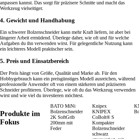
anpassen kannst. Das sorgt für präzisere Schnitte und macht das
Werkzeug vielseitiger.
4. Gewicht und Handhabung
Ein schwerer Bolzenschneider kann mehr Kraft liefern, ist aber bei
längerer Arbeit ermüdend. Überlege daher, wie oft und für welche
Aufgaben du ihn verwenden wirst. Für gelegentliche Nutzung kann
ein leichteres Modell praktischer sein.
5. Preis und Einsatzbereich
Der Preis hängt von Größe, Qualität und Marke ab. Für den
Hobbygebrauch kann ein preisgünstiges Modell ausreichen, während
professionelle Anwender oft von einem stärkeren und präziseren
Schneider profitieren. Überlege, wie oft du das Werkzeug verwenden
wirst und wie viel du investieren möchtest.
BATO MiNi
Knipex
K
Bolzenschneider
KNIPEX
Bo
Produkte im
2K SoftGrib
CoBolt® S
Fokus
200mm mit
Kompakter
Feder
Bolzenschneider
schwarz