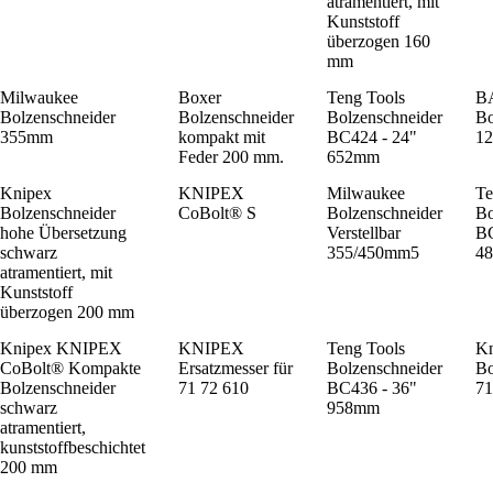
atramentiert, mit
Kunststoff
überzogen 160
mm
Milwaukee
Boxer
Teng Tools
B
Bolzenschneider
Bolzenschneider
Bolzenschneider
Bo
355mm
kompakt mit
BC424 - 24"
12
Feder 200 mm.
652mm
Knipex
KNIPEX
Milwaukee
Te
Bolzenschneider
CoBolt® S
Bolzenschneider
Bo
hohe Übersetzung
Verstellbar
BC
schwarz
355/450mm5
4
atramentiert, mit
Kunststoff
überzogen 200 mm
Knipex KNIPEX
KNIPEX
Teng Tools
Kn
CoBolt® Kompakte
Ersatzmesser für
Bolzenschneider
Bo
Bolzenschneider
71 72 610
BC436 - 36"
71
schwarz
958mm
atramentiert,
kunststoffbeschichtet
200 mm