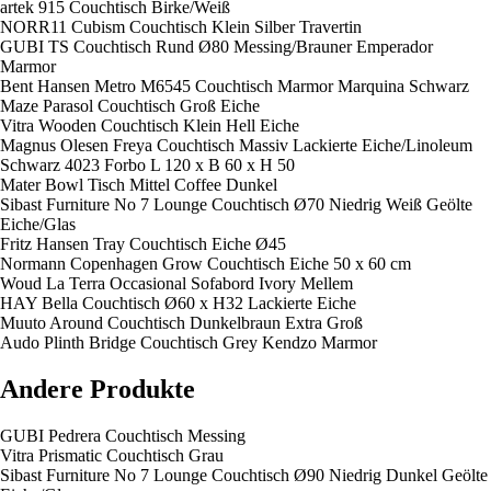
artek 915 Couchtisch Birke/Weiß
NORR11 Cubism Couchtisch Klein Silber Travertin
GUBI TS Couchtisch Rund Ø80 Messing/Brauner Emperador
Marmor
Bent Hansen Metro M6545 Couchtisch Marmor Marquina Schwarz
Maze Parasol Couchtisch Groß Eiche
Vitra Wooden Couchtisch Klein Hell Eiche
Magnus Olesen Freya Couchtisch Massiv Lackierte Eiche/Linoleum
Schwarz 4023 Forbo L 120 x B 60 x H 50
Mater Bowl Tisch Mittel Coffee Dunkel
Sibast Furniture No 7 Lounge Couchtisch Ø70 Niedrig Weiß Geölte
Eiche/Glas
Fritz Hansen Tray Couchtisch Eiche Ø45
Normann Copenhagen Grow Couchtisch Eiche 50 x 60 cm
Woud La Terra Occasional Sofabord Ivory Mellem
HAY Bella Couchtisch Ø60 x H32 Lackierte Eiche
Muuto Around Couchtisch Dunkelbraun Extra Groß
Audo Plinth Bridge Couchtisch Grey Kendzo Marmor
Andere Produkte
GUBI Pedrera Couchtisch Messing
Vitra Prismatic Couchtisch Grau
Sibast Furniture No 7 Lounge Couchtisch Ø90 Niedrig Dunkel Geölte