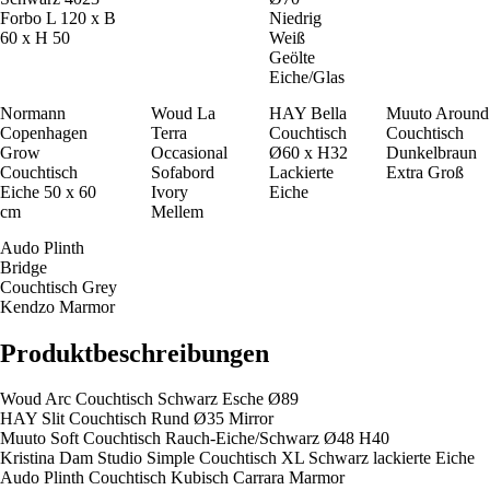
Forbo L 120 x B
Niedrig
60 x H 50
Weiß
Geölte
Eiche/Glas
Normann
Woud La
HAY Bella
Muuto Around
Copenhagen
Terra
Couchtisch
Couchtisch
Grow
Occasional
Ø60 x H32
Dunkelbraun
Couchtisch
Sofabord
Lackierte
Extra Groß
Eiche 50 x 60
Ivory
Eiche
cm
Mellem
Audo Plinth
Bridge
Couchtisch Grey
Kendzo Marmor
Produktbeschreibungen
Woud Arc Couchtisch Schwarz Esche Ø89
HAY Slit Couchtisch Rund Ø35 Mirror
Muuto Soft Couchtisch Rauch-Eiche/Schwarz Ø48 H40
Kristina Dam Studio Simple Couchtisch XL Schwarz lackierte Eiche
Audo Plinth Couchtisch Kubisch Carrara Marmor