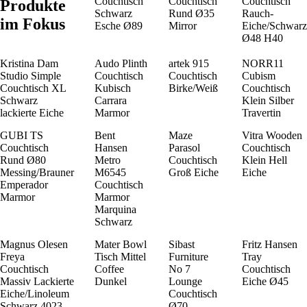
Couchtisch
Couchtisch
Couchtisch
Produkte
Schwarz
Rund Ø35
Rauch-
im Fokus
Esche Ø89
Mirror
Eiche/Schwarz
Ø48 H40
Kristina Dam
Audo Plinth
artek 915
NORR11
Studio Simple
Couchtisch
Couchtisch
Cubism
Couchtisch XL
Kubisch
Birke/Weiß
Couchtisch
Schwarz
Carrara
Klein Silber
lackierte Eiche
Marmor
Travertin
GUBI TS
Bent
Maze
Vitra Wooden
Couchtisch
Hansen
Parasol
Couchtisch
Rund Ø80
Metro
Couchtisch
Klein Hell
Messing/Brauner
M6545
Groß Eiche
Eiche
Emperador
Couchtisch
Marmor
Marmor
Marquina
Schwarz
Magnus Olesen
Mater Bowl
Sibast
Fritz Hansen
Freya
Tisch Mittel
Furniture
Tray
Couchtisch
Coffee
No 7
Couchtisch
Massiv Lackierte
Dunkel
Lounge
Eiche Ø45
Eiche/Linoleum
Couchtisch
Schwarz 4023
Ø70