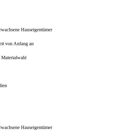
r erwachsene Hauseigentümer
eit von Anfang an
d Materialwahl
lien
r erwachsene Hauseigentümer