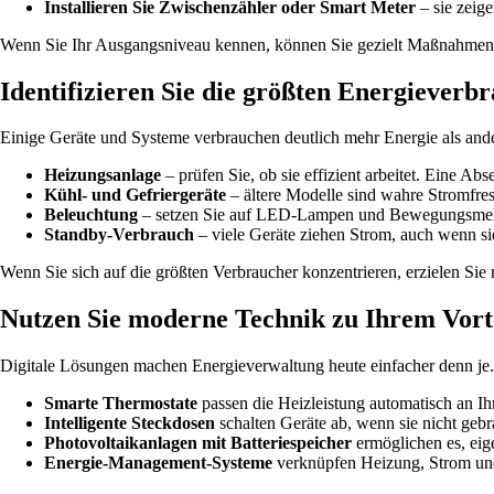
Installieren Sie Zwischenzähler oder Smart Meter
– sie zeig
Wenn Sie Ihr Ausgangsniveau kennen, können Sie gezielt Maßnahmen 
Identifizieren Sie die größten Energieverb
Einige Geräte und Systeme verbrauchen deutlich mehr Energie als ande
Heizungsanlage
– prüfen Sie, ob sie effizient arbeitet. Eine
Kühl- und Gefriergeräte
– ältere Modelle sind wahre Stromfress
Beleuchtung
– setzen Sie auf LED-Lampen und Bewegungsmelde
Standby-Verbrauch
– viele Geräte ziehen Strom, auch wenn sie
Wenn Sie sich auf die größten Verbraucher konzentrieren, erzielen Sie
Nutzen Sie moderne Technik zu Ihrem Vort
Digitale Lösungen machen Energieverwaltung heute einfacher denn je. 
Smarte Thermostate
passen die Heizleistung automatisch an I
Intelligente Steckdosen
schalten Geräte ab, wenn sie nicht geb
Photovoltaikanlagen mit Batteriespeicher
ermöglichen es, eig
Energie-Management-Systeme
verknüpfen Heizung, Strom und