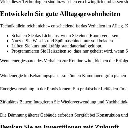
Viele dieser Technologien sind inzwischen erschwinglich und lassen s
Entwickeln Sie gute Alltagsgewohnheiten
Technik allein reicht nicht – entscheidend ist das Verhalten im Allta
Schalten Sie das Licht aus, wenn Sie einen Raum verlassen.
Nutzen Sie Wasch- und Spülmaschinen nur voll beladen.
Lüften Sie kurz und kräftig statt dauerhaft gekippt.
Programmieren Sie Heizzeiten so, dass nur geheizt wird, wenn S
Wenn energiesparendes Verhalten zur Routine wird, bleiben die Erfolge 
Windenergie im Bebauungsplan – so können Kommunen grün planen
Energieverwaltung in der Praxis lernen: Ein praktischer Leitfaden fü
Zirkuläres Bauen: Integrieren Sie Wiederverwendung und Nachhaltigk
Die Dämmung älterer Gebäude erfordert Sorgfalt bei Konstruktion un
Denken Sie an Investitionen mit Zukunft