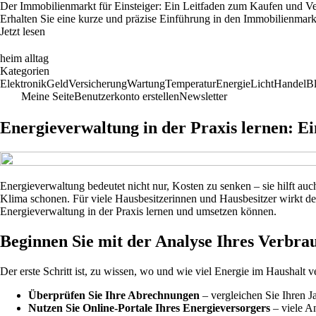
Der Immobilienmarkt für Einsteiger: Ein Leitfaden zum Kaufen und V
Erhalten Sie eine kurze und präzise Einführung in den Immobilienmark
Jetzt lesen
heim alltag
Kategorien
Elektronik
Geld
Versicherung
Wartung
Temperatur
Energie
Licht
Handel
B
Meine Seite
Benutzerkonto erstellen
Newsletter
Energieverwaltung in der Praxis lernen: E
Energieverwaltung bedeutet nicht nur, Kosten zu senken – sie hilft au
Klima schonen. Für viele Hausbesitzerinnen und Hausbesitzer wirkt der 
Energieverwaltung in der Praxis lernen und umsetzen können.
Beginnen Sie mit der Analyse Ihres Verbra
Der erste Schritt ist, zu wissen, wo und wie viel Energie im Haushalt
Überprüfen Sie Ihre Abrechnungen
– vergleichen Sie Ihren J
Nutzen Sie Online-Portale Ihres Energieversorgers
– viele An