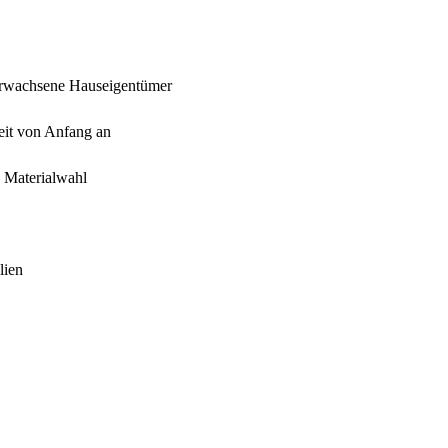
r erwachsene Hauseigentümer
eit von Anfang an
d Materialwahl
lien