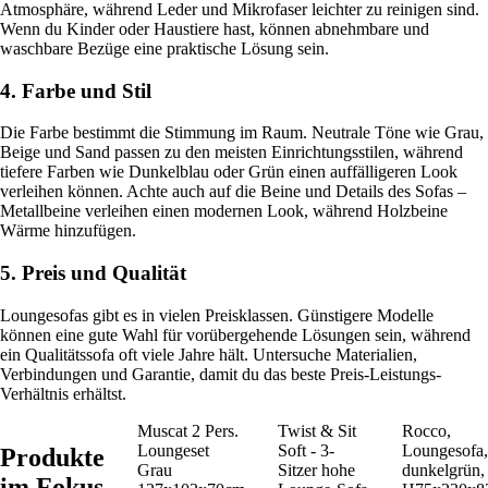
Atmosphäre, während Leder und Mikrofaser leichter zu reinigen sind.
Wenn du Kinder oder Haustiere hast, können abnehmbare und
waschbare Bezüge eine praktische Lösung sein.
4. Farbe und Stil
Die Farbe bestimmt die Stimmung im Raum. Neutrale Töne wie Grau,
Beige und Sand passen zu den meisten Einrichtungsstilen, während
tiefere Farben wie Dunkelblau oder Grün einen auffälligeren Look
verleihen können. Achte auch auf die Beine und Details des Sofas –
Metallbeine verleihen einen modernen Look, während Holzbeine
Wärme hinzufügen.
5. Preis und Qualität
Loungesofas gibt es in vielen Preisklassen. Günstigere Modelle
können eine gute Wahl für vorübergehende Lösungen sein, während
ein Qualitätssofa oft viele Jahre hält. Untersuche Materialien,
Verbindungen und Garantie, damit du das beste Preis-Leistungs-
Verhältnis erhältst.
Muscat 2 Pers.
Twist & Sit
Rocco,
Loungeset
Soft - 3-
Loungesofa,
Produkte
Grau
Sitzer hohe
dunkelgrün,
im Fokus