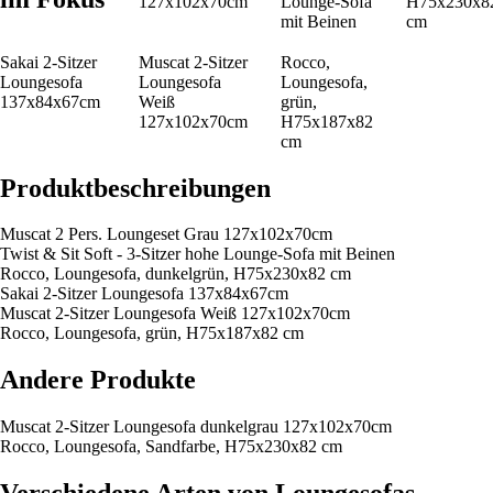
127x102x70cm
Lounge-Sofa
H75x230x8
mit Beinen
cm
Sakai 2-Sitzer
Muscat 2-Sitzer
Rocco,
Loungesofa
Loungesofa
Loungesofa,
137x84x67cm
Weiß
grün,
127x102x70cm
H75x187x82
cm
Produktbeschreibungen
Muscat 2 Pers. Loungeset Grau 127x102x70cm
Twist & Sit Soft - 3-Sitzer hohe Lounge-Sofa mit Beinen
Rocco, Loungesofa, dunkelgrün, H75x230x82 cm
Sakai 2-Sitzer Loungesofa 137x84x67cm
Muscat 2-Sitzer Loungesofa Weiß 127x102x70cm
Rocco, Loungesofa, grün, H75x187x82 cm
Andere Produkte
Muscat 2-Sitzer Loungesofa dunkelgrau 127x102x70cm
Rocco, Loungesofa, Sandfarbe, H75x230x82 cm