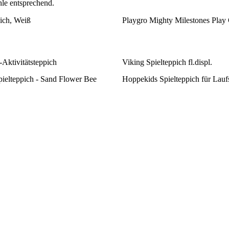
hle entsprechend.
ich, Weiß
Playgro Mighty Milestones Pla
Aktivitätsteppich
Viking Spielteppich fl.displ.
ielteppich - Sand Flower Bee
Hoppekids Spielteppich für Laufs