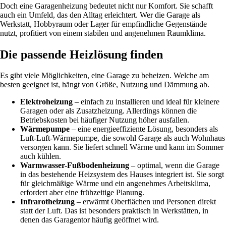
Doch eine Garagenheizung bedeutet nicht nur Komfort. Sie schafft
auch ein Umfeld, das den Alltag erleichtert. Wer die Garage als
Werkstatt, Hobbyraum oder Lager für empfindliche Gegenstände
nutzt, profitiert von einem stabilen und angenehmen Raumklima.
Die passende Heizlösung finden
Es gibt viele Möglichkeiten, eine Garage zu beheizen. Welche am
besten geeignet ist, hängt von Größe, Nutzung und Dämmung ab.
Elektroheizung
– einfach zu installieren und ideal für kleinere
Garagen oder als Zusatzheizung. Allerdings können die
Betriebskosten bei häufiger Nutzung höher ausfallen.
Wärmepumpe
– eine energieeffiziente Lösung, besonders als
Luft-Luft-Wärmepumpe, die sowohl Garage als auch Wohnhaus
versorgen kann. Sie liefert schnell Wärme und kann im Sommer
auch kühlen.
Warmwasser-Fußbodenheizung
– optimal, wenn die Garage
in das bestehende Heizsystem des Hauses integriert ist. Sie sorgt
für gleichmäßige Wärme und ein angenehmes Arbeitsklima,
erfordert aber eine frühzeitige Planung.
Infrarotheizung
– erwärmt Oberflächen und Personen direkt
statt der Luft. Das ist besonders praktisch in Werkstätten, in
denen das Garagentor häufig geöffnet wird.