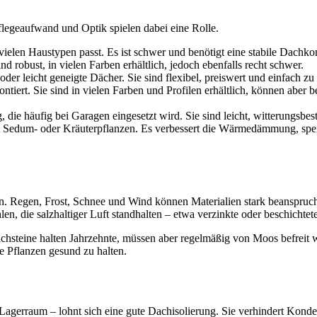
Pflegeaufwand und Optik spielen dabei eine Rolle.
u vielen Haustypen passt. Es ist schwer und benötigt eine stabile Dachko
nd robust, in vielen Farben erhältlich, jedoch ebenfalls recht schwer.
oder leicht geneigte Dächer. Sie sind flexibel, preiswert und einfach 
ontiert. Sie sind in vielen Farben und Profilen erhältlich, können abe
 die häufig bei Garagen eingesetzt wird. Sie sind leicht, witterungsbe
 Sedum- oder Kräuterpflanzen. Es verbessert die Wärmedämmung, speiche
. Regen, Frost, Schnee und Wind können Materialien stark beanspruchen
n, die salzhaltiger Luft standhalten – etwa verzinkte oder beschichtet
chsteine halten Jahrzehnte, müssen aber regelmäßig von Moos befreit 
e Pflanzen gesund zu halten.
r Lagerraum – lohnt sich eine gute Dachisolierung. Sie verhindert Kon