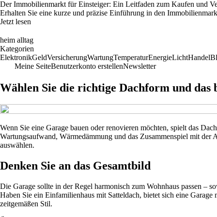
Der Immobilienmarkt für Einsteiger: Ein Leitfaden zum Kaufen und V
Erhalten Sie eine kurze und präzise Einführung in den Immobilienmark
Jetzt lesen
heim alltag
Kategorien
Elektronik
Geld
Versicherung
Wartung
Temperatur
Energie
Licht
Handel
B
Meine Seite
Benutzerkonto erstellen
Newsletter
Wählen Sie die richtige Dachform und das 
Wenn Sie eine Garage bauen oder renovieren möchten, spielt das Dach e
Wartungsaufwand, Wärmedämmung und das Zusammenspiel mit der Archit
auswählen.
Denken Sie an das Gesamtbild
Die Garage sollte in der Regel harmonisch zum Wohnhaus passen – sowoh
Haben Sie ein Einfamilienhaus mit Satteldach, bietet sich eine Garag
zeitgemäßen Stil.