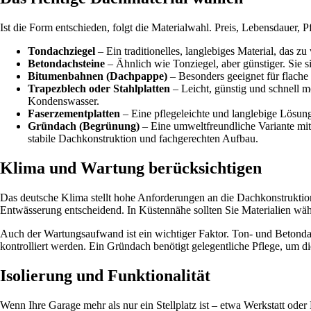
Ist die Form entschieden, folgt die Materialwahl. Preis, Lebensdauer, 
Tondachziegel
– Ein traditionelles, langlebiges Material, das z
Betondachsteine
– Ähnlich wie Tonziegel, aber günstiger. Sie si
Bitumenbahnen (Dachpappe)
– Besonders geeignet für flache 
Trapezblech oder Stahlplatten
– Leicht, günstig und schnell m
Kondenswasser.
Faserzementplatten
– Eine pflegeleichte und langlebige Lösung,
Gründach (Begrünung)
– Eine umweltfreundliche Variante mit
stabile Dachkonstruktion und fachgerechten Aufbau.
Klima und Wartung berücksichtigen
Das deutsche Klima stellt hohe Anforderungen an die Dachkonstruktion
Entwässerung entscheidend. In Küstennähe sollten Sie Materialien wähle
Auch der Wartungsaufwand ist ein wichtiger Faktor. Ton- und Betonda
kontrolliert werden. Ein Gründach benötigt gelegentliche Pflege, um di
Isolierung und Funktionalität
Wenn Ihre Garage mehr als nur ein Stellplatz ist – etwa Werkstatt ode