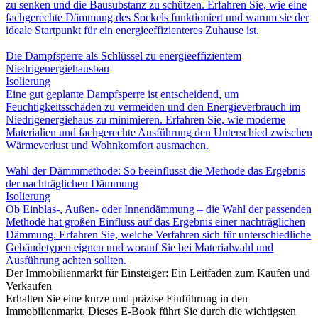
zu senken und die Bausubstanz zu schützen. Erfahren Sie, wie eine
fachgerechte Dämmung des Sockels funktioniert und warum sie der
ideale Startpunkt für ein energieeffizienteres Zuhause ist.
Die Dampfsperre als Schlüssel zu energieeffizientem
Niedrigenergiehausbau
Isolierung
Eine gut geplante Dampfsperre ist entscheidend, um
Feuchtigkeitsschäden zu vermeiden und den Energieverbrauch im
Niedrigenergiehaus zu minimieren. Erfahren Sie, wie moderne
Materialien und fachgerechte Ausführung den Unterschied zwischen
Wärmeverlust und Wohnkomfort ausmachen.
Wahl der Dämmmethode: So beeinflusst die Methode das Ergebnis
der nachträglichen Dämmung
Isolierung
Ob Einblas-, Außen- oder Innendämmung – die Wahl der passenden
Methode hat großen Einfluss auf das Ergebnis einer nachträglichen
Dämmung. Erfahren Sie, welche Verfahren sich für unterschiedliche
Gebäudetypen eignen und worauf Sie bei Materialwahl und
Ausführung achten sollten.
Der Immobilienmarkt für Einsteiger: Ein Leitfaden zum Kaufen und
Verkaufen
Erhalten Sie eine kurze und präzise Einführung in den
Immobilienmarkt. Dieses E-Book führt Sie durch die wichtigsten