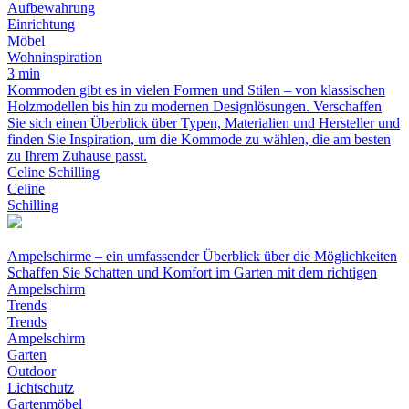
Aufbewahrung
Einrichtung
Möbel
Wohninspiration
3 min
Kommoden gibt es in vielen Formen und Stilen – von klassischen
Holzmodellen bis hin zu modernen Designlösungen. Verschaffen
Sie sich einen Überblick über Typen, Materialien und Hersteller und
finden Sie Inspiration, um die Kommode zu wählen, die am besten
zu Ihrem Zuhause passt.
Celine Schilling
Celine
Schilling
Ampelschirme – ein umfassender Überblick über die Möglichkeiten
Schaffen Sie Schatten und Komfort im Garten mit dem richtigen
Ampelschirm
Trends
Trends
Ampelschirm
Garten
Outdoor
Lichtschutz
Gartenmöbel