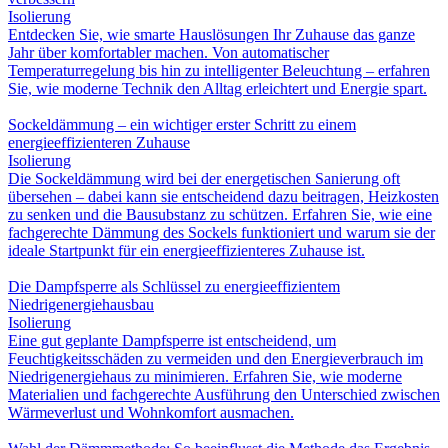
Isolierung
Entdecken Sie, wie smarte Hauslösungen Ihr Zuhause das ganze
Jahr über komfortabler machen. Von automatischer
Temperaturregelung bis hin zu intelligenter Beleuchtung – erfahren
Sie, wie moderne Technik den Alltag erleichtert und Energie spart.
Sockeldämmung – ein wichtiger erster Schritt zu einem
energieeffizienteren Zuhause
Isolierung
Die Sockeldämmung wird bei der energetischen Sanierung oft
übersehen – dabei kann sie entscheidend dazu beitragen, Heizkosten
zu senken und die Bausubstanz zu schützen. Erfahren Sie, wie eine
fachgerechte Dämmung des Sockels funktioniert und warum sie der
ideale Startpunkt für ein energieeffizienteres Zuhause ist.
Die Dampfsperre als Schlüssel zu energieeffizientem
Niedrigenergiehausbau
Isolierung
Eine gut geplante Dampfsperre ist entscheidend, um
Feuchtigkeitsschäden zu vermeiden und den Energieverbrauch im
Niedrigenergiehaus zu minimieren. Erfahren Sie, wie moderne
Materialien und fachgerechte Ausführung den Unterschied zwischen
Wärmeverlust und Wohnkomfort ausmachen.