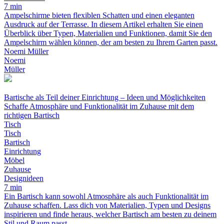
7 min
Ampelschirme bieten flexiblen Schatten und einen eleganten
Ausdruck auf der Terrasse. In diesem Artikel erhalten Sie einen
Überblick über Typen, Materialien und Funktionen, damit Sie den
Ampelschirm wählen können, der am besten zu Ihrem Garten passt.
Noemi Müller
Noemi
Müller
Bartische als Teil deiner Einrichtung – Ideen und Möglichkeiten
Schaffe Atmosphäre und Funktionalität im Zuhause mit dem
richtigen Bartisch
Tisch
Tisch
Bartisch
Einrichtung
Möbel
Zuhause
Designideen
7 min
Ein Bartisch kann sowohl Atmosphäre als auch Funktionalität im
Zuhause schaffen. Lass dich von Materialien, Typen und Designs
inspirieren und finde heraus, welcher Bartisch am besten zu deinem
Stil und Raum passt.